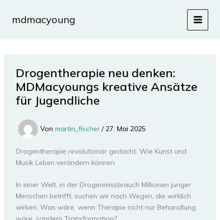
Zum
Inhalt
mdmacyoung
MAIN
springen
MEN
Drogentherapie neu denken:
MDMacyoungs kreative Ansätze
für Jugendliche
Von
martin_fischer
/
27. Mai 2025
Drogentherapie revolutionär gedacht: Wie Kunst und
Musik Leben verändern können
In einer Welt, in der Drogenmissbrauch Millionen junger
Menschen betrifft, suchen wir nach Wegen, die wirklich
wirken. Was wäre, wenn Therapie nicht nur Behandlung
wäre, sondern Transformation?